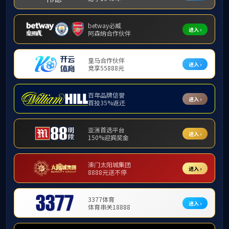
中欧体育召开党支部书记抓基层党建述职评议考核 暨党支部工作考核会议
2026-03-24
新闻 | “巾帼跟党走，建功新时代”第八届教职工文艺表演暨先进表彰活动举行
2026-03-23
中欧体育召开党委会（扩大）会议 部署启动树立和践行正确政绩观学习教育
2026-03-16
中欧体育官网召开新学期工作布置会
2026-03-11
公司党委召开巡察整改专题党委会
2026-03-11
中欧体育召开新学期社团工作部署会议
2026-03-10
副董事长刘宏达一行莅临公司检查新学期开学工作
2026-03-09
...
首页
上页
1
2
3
4
5
94
下页
尾页