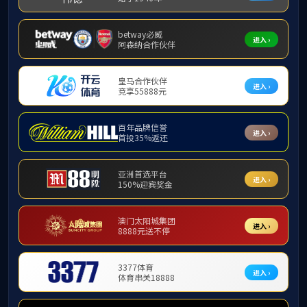
---政府机构---
---大学/研究机构---
公司公众号
湖北省武汉市洪山区珞喻路152号 学院电话：027-67865839
公司邮箱：ccnujc@ccnu.edu.cn
师德师风监督举报邮箱：ccnujc@ccnu.edu.cn