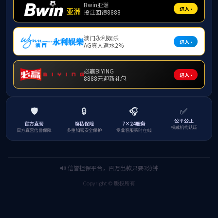
公司教工党支部赴湖北省消防救援总队开展主题党日活动
2026-07-01
2026-07-06
以声传情致先贤，凝心聚力启新程——2404班以朗诵艺术编创展演开展主题班会
2026-07-01
公司教工党支部赴湖北省消防救援总队开展主题党日活动
2026-06-24
新闻｜中欧体育2023级实习动员暨安全教育大会顺利召开
2026-06-24
就业指导丨中欧体育“新途有你”生涯发展中心介绍